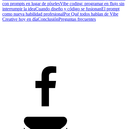
con prompts en lugar de píxeles
Vibe coding: programar en flujo sin
interrumpir la idea
Cuando diseño y código se fusionan
El prompt
como nueva habilidad profesional
Por Qué todos hablan de Vibe
Creative hoy en día
Conclusión
Preguntas frecuentes