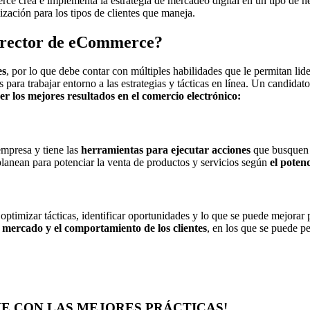
e crea e implementa la estrategia de mercadeo digital en un tipo de 
zación para los tipos de clientes que maneja.
Director de eCommerce?
es
, por lo que debe contar con múltiples habilidades que le permitan lid
 para trabajar entorno a las estrategias y tácticas en línea. Un candid
r los mejores resultados en el comercio electrónico:
 empresa y tiene las
herramientas para ejecutar acciones
que busquen lo
e planean para potenciar la venta de productos y servicios según
el poten
timizar tácticas, identificar oportunidades y lo que se puede mejorar pa
l mercado y el comportamiento de los clientes
, en los que se puede 
INE CON LAS MEJORES PRÁCTICAS!