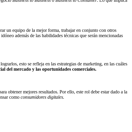
negocio
Business to Business
o
Business to Consumer
. Lo que implica
erar un equipo de la mejor forma, trabajar en conjunto con otros
ato idóneo además de las habilidades técnicas que serán mencionadas
grarlos, esto se refleja en las estrategias de marketing, en las cuáles
cial del mercado y las oportunidades comerciales.
ra obtener mejores resultados. Por ello, este rol debe estar dado a la
pensar como
consumidores digitales.