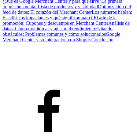
¿Qué es Google Merchant Center y para qué sirve?
La primera
impresión cuenta: Lista de productos y visibilidad
Optimización del
feed de datos: El corazón del Merchant Center
Los números hablan:
Estadísticas impactantes y qué significan para ti
El arte de la
promoción: Cupones y descuentos en Merchant Center
Análisis de
datos: Cómo monitorear y ajustar el rendimiento
Evitando
obstáculos: Problemas comunes y cómo solucionarlos
Google
Merchant Center y su integración con Shopify
Conclusión