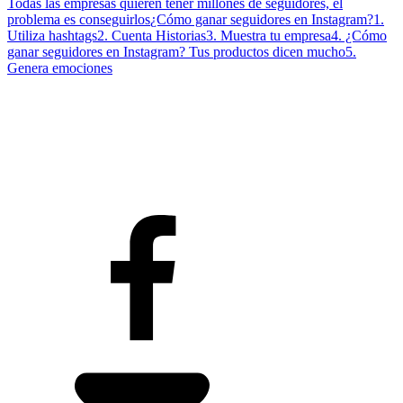
Todas las empresas quieren tener millones de seguidores, el
problema es conseguirlos
¿Cómo ganar seguidores en Instagram?
1.
Utiliza hashtags
2. Cuenta Historias
3. Muestra tu empresa
4. ¿Cómo
ganar seguidores en Instagram? Tus productos dicen mucho
5.
Genera emociones