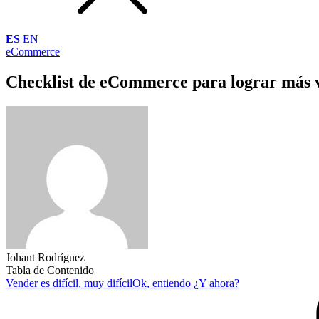
ES
EN
eCommerce
Checklist de eCommerce para lograr más 
Johant Rodríguez
Tabla de Contenido
Vender es difícil, muy difícil
Ok, entiendo ¿Y ahora?