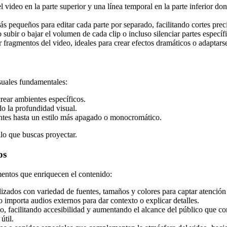
 video en la parte superior y una línea temporal en la parte inferior d
s pequeños para editar cada parte por separado, facilitando cortes pre
subir o bajar el volumen de cada clip o incluso silenciar partes específi
 fragmentos del video, ideales para crear efectos dramáticos o adaptarse
isuales fundamentales:
crear ambientes específicos.
do la profundidad visual.
antes hasta un estilo más apagado o monocromático.
ilo que buscas proyectar.
os
ementos que enriquecen el contenido:
lizados con variedad de fuentes, tamaños y colores para captar atención o
importa audios externos para dar contexto o explicar detalles.
o, facilitando accesibilidad y aumentando el alcance del público que 
útil.