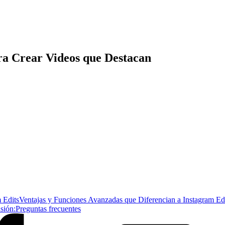
ara Crear Videos que Destacan
m Edits
Ventajas y Funciones Avanzadas que Diferencian a Instagram Ed
sión:
Preguntas frecuentes