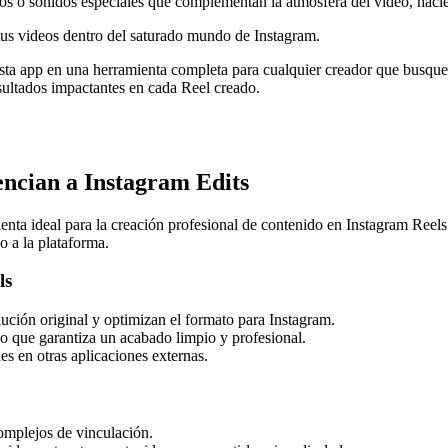
os o sonidos especiales que complementan la atmósfera del video, haci
 tus videos dentro del saturado mundo de Instagram.
 esta app en una herramienta completa para cualquier creador que busqu
esultados impactantes en cada Reel creado.
encian a Instagram Edits
nta ideal para la creación profesional de contenido en Instagram Reels
 a la plataforma.
ls
ución original y optimizan el formato para Instagram.
lo que garantiza un acabado limpio y profesional.
s en otras aplicaciones externas.
complejos de vinculación.