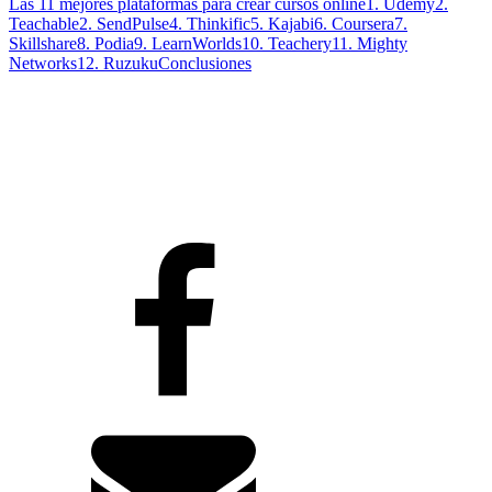
Las 11 mejores plataformas para crear cursos online
1. Udemy
2.
Teachable
2. SendPulse
4. Thinkific
5. Kajabi
6. Coursera
7.
Skillshare
8. Podia
9. LearnWorlds
10. Teachery
11. Mighty
Networks
12. Ruzuku
Conclusiones