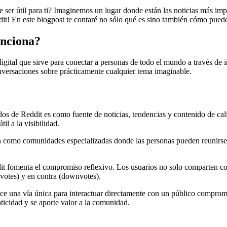
ser útil para ti? Imaginemos un lugar donde están las noticias más impo
ddit! En este blogpost te contaré no sólo qué es sino también cómo pu
unciona?
digital que sirve para conectar a personas de todo el mundo a través de 
versaciones sobre prácticamente cualquier tema imaginable.
os de Reddit es como fuente de noticias, tendencias y contenido de cal
il a la visibilidad.
an como comunidades especializadas donde las personas pueden reunirse p
dit fomenta el compromiso reflexivo. Los usuarios no solo comparten con
votes) y en contra (downvotes).
rece una vía única para interactuar directamente con un público compr
icidad y se aporte valor a la comunidad.