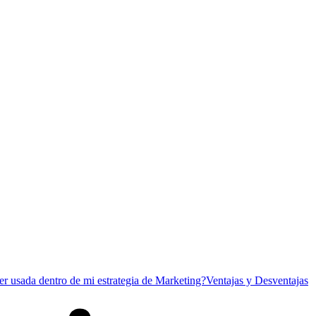
r usada dentro de mi estrategia de Marketing?
Ventajas y Desventajas