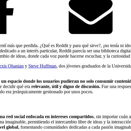
entí más que perdida. ¿Qué es Reddit y para qué sirve?, ¡no tenía ni id
dicado a un interés particular, Reddit parecía ser una biblioteca digit
ambio de ideas, donde cada voz puede hacerse escuchar, y la curiosidad 
exis Ohanian
y
Steve Huffman
, dos jóvenes graduados de la Universida
 un espacio donde los usuarios pudieran no solo consumir contenido
e decidir qué era
relevante, útil y digno de discusión.
Fue una respuest
nido era jerárquicamente gestionado por unos pocos.
na red social enfocada en intereses compartidos
, sin importar cuán 
 imaginable, permitiendo el intercambio libre de ideas y la interacción
vel global
, fomentando comunidades dedicadas a cada pasión imaginab