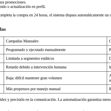
para promociones.
ido o actualización en perfil.
ompleta la compra en 24 horas, el sistema dispara automáticamente un co
das
Campañas Manuales
C
Programado y ejecutado manualmente
P
Limitada a segmentos estáticos
D
Retardo debido a intervención humana
I
A
Baja; difícil mantener gran volumen
a
Más propensos por manejo manual
R
dez y precisión en la comunicación. La automatización garantiza mensa