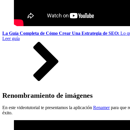
La Guía Completa de Cómo Crear Una Estrategia de SEO:
Lo qu
Leer guía
Renombramiento de imágenes
En este videotutorial te presentamos la aplicación
Renamer
para que r
éxito.