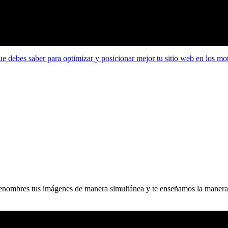
e debes saber para optimizar y posicionar mejor tu sitio web en los mo
enombres tus imágenes de manera simultánea y te enseñamos la manera 