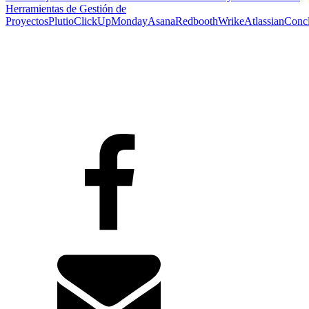
Herramientas de Gestión de
Proyectos
Plutio
ClickUp
Monday
Asana
Redbooth
Wrike
Atlassian
Concl