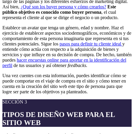
largo de las páginas y los diferentes esfuerzos de marketing digital.
Así bien,
¿Qué son los buyer persona y cómo crearlos?
Este
público objetivo es conocido como buyer persona
, el cual
representa el cliente al que se dirige el negocio o un producto.
Establece un avatar que tenga un género, edad y nombre. Haz el
ejercicio de establecer aspectos sociodemográficos, económicos y de
comportamiento de esta persona imaginaria que representa en si tus
clientes potenciales. Sigue los
pasos para definir tu cliente ideal
y
entiende cómo actúa con respecto a la adquisición de bienes y
servicios y que influye en su decisión de compra.
De hecho, también
puedes
hacer encuestas online para aportar en la identificación del
perfil
de tus usuarios y así obtener
feedbacks.
Una vez cuentes con esta información, puedes identificar cómo se
puede comportar en el viaje de compra en el sitio y cómo tener en
cuenta en la creación del sitio web este tipo de persona para que
logre ser parte de los objetivos ya planteados.
SECCIÓN 3
TIPOS DE DISEÑO WEB PARA EL
SITIO WEB