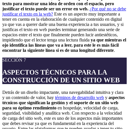
texto para mostrar una idea de orden con el espacio, pero
justificar el texto puede ser un error en web.
¿Por qué no se debe
justificar el texto en la web?
Este es un aspecto muy importante a
tener en cuenta en la elaboración de cualquier contenido en digital
ya que vas a querer darle una buena experiencia a tus usuarios, y si
justificas el texto en web puedes terminar generando una serie de
espacios entre el texto que finalmente pueden lucir antiestéticos,
impidiendo que el lector tenga una lectura fluida
ya que mientras el
ojo identifica las líneas que va a leer, para este le es más fácil
encontrar la siguiente línea si es de una longitud diferente
.
SECCIÓN 7
ASPECTOS TÉCNICOS PARA LA
CONSTRUCCIÓN DE UN SITIO WEB
Detrás de un diseño impactante, una navegabilidad intuitiva y clara
y un contenido de valor, hay
términos de desarrollo web
y
aspectos
técnicos que significan la gestión y el soporte de un sitio web
para su óptimo rendimiento
en hospedaje, velocidad de carga,
seguridad, visibilidad y analítica web. Con respecto a la velocidad
de carga del sitio web, este es uno de los aspectos más importantes
que debes revisar ya que es fundamental en la experiencia del
usuario. Entre las plataformas que te pueden ayudar a tener tu sitio