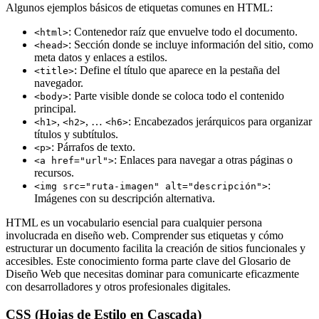
Algunos ejemplos básicos de etiquetas comunes en HTML:
: Contenedor raíz que envuelve todo el documento.
<html>
: Sección donde se incluye información del sitio, como
<head>
meta datos y enlaces a estilos.
: Define el título que aparece en la pestaña del
<title>
navegador.
: Parte visible donde se coloca todo el contenido
<body>
principal.
,
, …
: Encabezados jerárquicos para organizar
<h1>
<h2>
<h6>
títulos y subtítulos.
: Párrafos de texto.
<p>
: Enlaces para navegar a otras páginas o
<a href="url">
recursos.
:
<img src="ruta-imagen" alt="descripción">
Imágenes con su descripción alternativa.
HTML es un vocabulario esencial para cualquier persona
involucrada en diseño web. Comprender sus etiquetas y cómo
estructurar un documento facilita la creación de sitios funcionales y
accesibles. Este conocimiento forma parte clave del Glosario de
Diseño Web que necesitas dominar para comunicarte eficazmente
con desarrolladores y otros profesionales digitales.
CSS (Hojas de Estilo en Cascada)