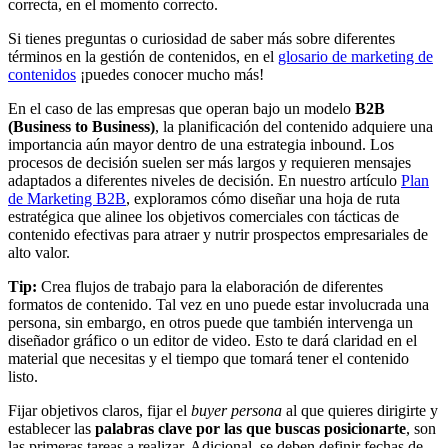
correcta, en el momento correcto.
Si tienes preguntas o curiosidad de saber más sobre diferentes
términos en la gestión de contenidos, en el
glosario de marketing de
contenidos
¡puedes conocer mucho más!
En el caso de las empresas que operan bajo un modelo
B2B
(Business to Business)
, la planificación del contenido adquiere una
importancia aún mayor dentro de una estrategia inbound. Los
procesos de decisión suelen ser más largos y requieren mensajes
adaptados a diferentes niveles de decisión. En nuestro artículo
Plan
de Marketing B2B
, exploramos cómo diseñar una hoja de ruta
estratégica que alinee los objetivos comerciales con tácticas de
contenido efectivas para atraer y nutrir prospectos empresariales de
alto valor.
Tip:
Crea flujos de trabajo para la elaboración de diferentes
formatos de contenido. Tal vez en uno puede estar involucrada una
persona, sin embargo, en otros puede que también intervenga un
diseñador gráfico o un editor de video. Esto te dará claridad en el
material que necesitas y el tiempo que tomará tener el contenido
listo.
Fijar objetivos claros, fijar el
buyer persona
al que quieres dirigirte y
establecer las
palabras clave por las que buscas posicionarte
, son
las primeras tareas a realizar. Adicional, se deben definir fechas de