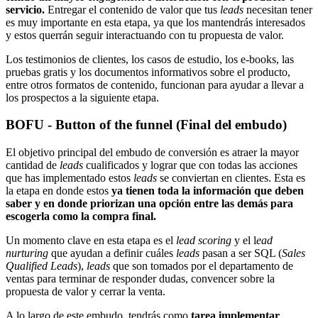
servicio.
Entregar el contenido de valor que tus
leads
necesitan tener
es muy importante en esta etapa, ya que los mantendrás interesados
y estos querrán seguir interactuando con tu propuesta de valor.
Los testimonios de clientes, los casos de estudio, los e-books, las
pruebas gratis y los documentos informativos sobre el producto,
entre otros formatos de contenido, funcionan para ayudar a llevar a
los prospectos a la siguiente etapa.
BOFU - Button of the funnel (Final del embudo)
El objetivo principal del embudo de conversión es atraer la mayor
cantidad de
leads
cualificados y lograr que con todas las acciones
que has implementado estos
leads
se conviertan en clientes. Esta es
la etapa en donde estos
ya tienen toda la información que deben
saber y en donde priorizan una opción entre las demás para
escogerla como la compra final.
Un momento clave en esta etapa es el
lead scoring
y el l
ead
nurturing
que ayudan a definir cuáles
leads
pasan a ser SQL (
Sales
Qualified Leads
),
leads
que son tomados por el departamento de
ventas para terminar de responder dudas, convencer sobre la
propuesta de valor y cerrar la venta.
A lo largo de este embudo, tendrás como
tarea implementar