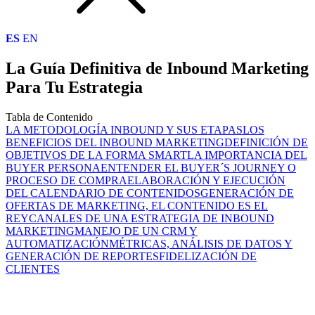
ES
EN
La Guía Definitiva de Inbound Marketing
Para Tu Estrategia
Tabla de Contenido
LA METODOLOGÍA INBOUND Y SUS ETAPAS
LOS
BENEFICIOS DEL INBOUND MARKETING
DEFINICIÓN DE
OBJETIVOS DE LA FORMA SMART
LA IMPORTANCIA DEL
BUYER PERSONA
ENTENDER EL BUYER´S JOURNEY O
PROCESO DE COMPRA
ELABORACIÓN Y EJECUCIÓN
DEL CALENDARIO DE CONTENIDOS
GENERACIÓN DE
OFERTAS DE MARKETING, EL CONTENIDO ES EL
REY
CANALES DE UNA ESTRATEGIA DE INBOUND
MARKETING
MANEJO DE UN CRM Y
AUTOMATIZACIÓN
MÉTRICAS, ANÁLISIS DE DATOS Y
GENERACIÓN DE REPORTES
FIDELIZACIÓN DE
CLIENTES