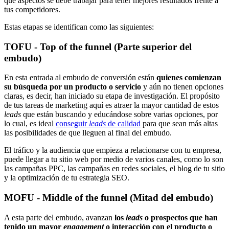
que aspectos se debe trabajar para tener mejores resultados frente a
tus competidores.
Estas etapas se identifican como las siguientes:
TOFU - Top of the funnel (Parte superior del
embudo)
En esta entrada al embudo de conversión están
quienes comienzan
su búsqueda por un producto o servicio
y aún no tienen opciones
claras, es decir, han iniciado su etapa de investigación.
El propósito
de tus tareas de marketing aquí es atraer la mayor cantidad de estos
leads
que están buscando y educándose sobre varias opciones, por
lo cual, es ideal
conseguir
leads
de calidad
para que sean más altas
las posibilidades de que lleguen al final del embudo.
El tráfico y la audiencia que empieza a relacionarse con tu empresa,
puede llegar a tu sitio web por medio de varios canales, como lo son
las campañas PPC, las campañas en redes sociales, el blog de tu sitio
y la optimización de tu estrategia SEO.
MOFU - Middle of the funnel (Mitad del embudo)
A esta parte del embudo, avanzan
los
leads
o prospectos que han
tenido un mayor
engagement
o interacción con el producto o