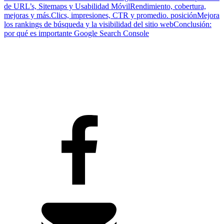
de URL’s, Sitemaps y Usabilidad Móvil
Rendimiento, cobertura,
mejoras y más.
Clics, impresiones, CTR y promedio. posición
Mejora
los rankings de búsqueda y la visibilidad del sitio web
Conclusión:
por qué es importante Google Search Console